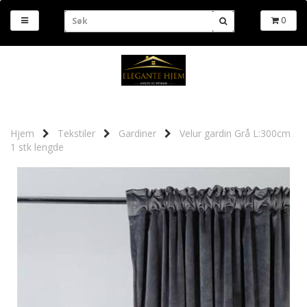
0
Hjem
Tekstiler
Gardiner
Velur gardin Grå L:300cm
1 stk lengde