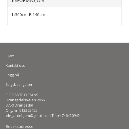
INFORMASJON
L:300cm B:140cm
Hjem
Kontakt oss
Logg på
Salgsbetingelser
ELEGANTE HJEM AS
Drangedalsveien 2055
3750 Drangedal
Org. nr. 913295455
elegantehjem@gmail.com Tlf: +4746420942
Besøksadresse