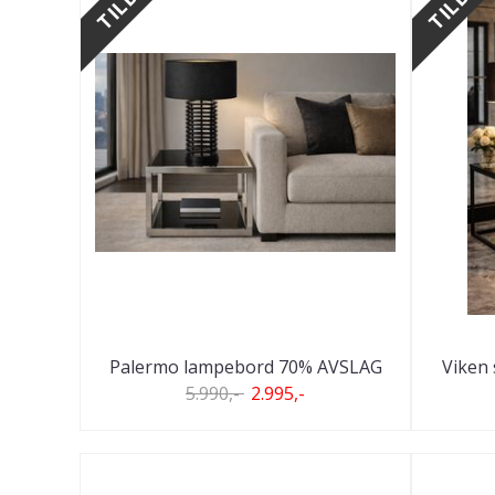
Palermo lampebord 70% AVSLAG
Viken
5.990,-
2.995,-