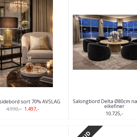
Salongbord Delta Ø80cm na
 sidebord sort 70% AVSLAG
eikefiner
4.990,-
1.497,-
10.725,-