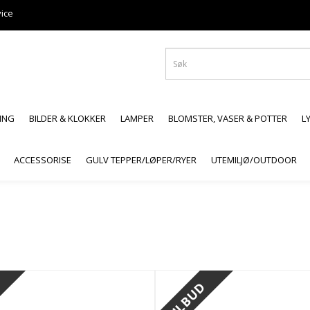
ice
ING
BILDER & KLOKKER
LAMPER
BLOMSTER, VASER & POTTER
L
ACCESSORISE
GULV TEPPER/LØPER/RYER
UTEMILJØ/OUTDOOR
D
TILBUD