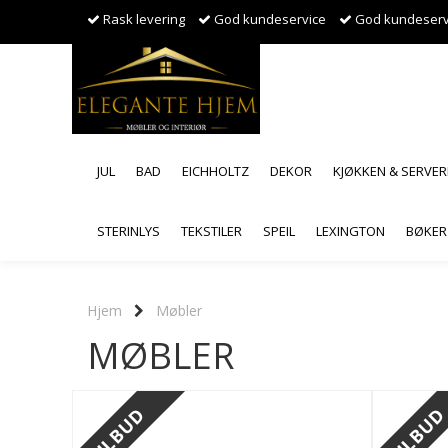
Rask levering
God kundeservice
God kundeserv
JUL
BAD
EICHHOLTZ
DEKOR
KJØKKEN & SERVER
STERINLYS
TEKSTILER
SPEIL
LEXINGTON
BØKER
Hjem
Møbler
MØBLER
TILBUD
TILBU