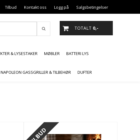
Tilbud
Kontakt oss
Logg på
Salgsbetingelser
TOTALT
0,-
YKTER & LYSESTAKER
MØBLER
BATTERI LYS
NAPOLEON GASSGRILLER & TILBEHØR
DUFTER
TILBUD