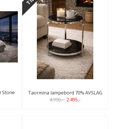
0 Stone
Taormina lampebord 70% AVSLAG
4.990,-
2.495,-