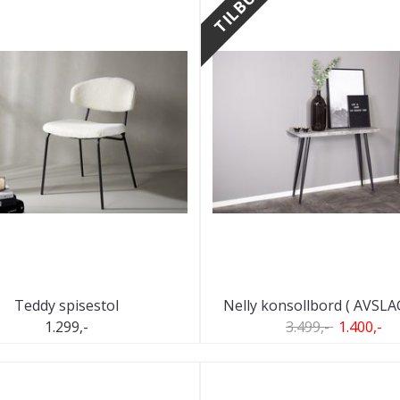
TILBUD
Teddy spisestol
Nelly konsollbord ( AVSLA
1.299,-
3.499,-
1.400,-