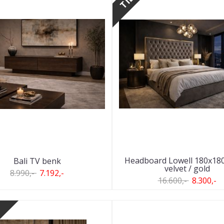
Headboard Lowell 180x18
Bali TV benk
velvet / gold
8.990,-
7.192,-
16.600,-
8.300,-
D