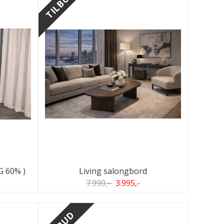
TILBUD
G 60% )
Living salongbord
7.990,-
3.995,-