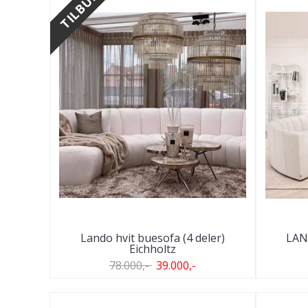
TILBUD
Lando hvit buesofa (4 deler)
LAND
Eichholtz
78.000,-
39.000,-