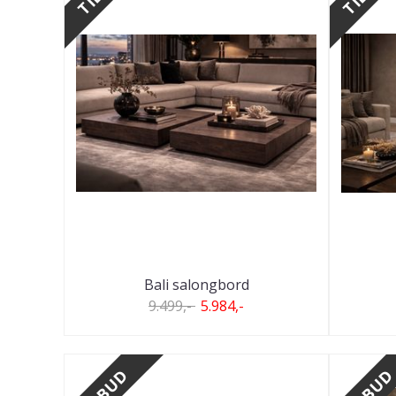
Bali salongbord
9.499,-
5.984,-
TILBUD
TILBU