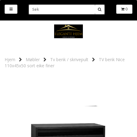
0
Hjem
Møbler
Tv benk / skrivepult
TV benk Nice
110x45x50 sort eike finer