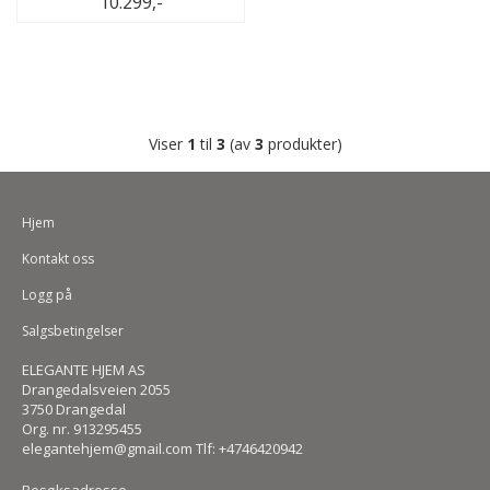
10.299,-
Viser
1
til
3
(av
3
produkter)
Hjem
Kontakt oss
Logg på
Salgsbetingelser
ELEGANTE HJEM AS
Drangedalsveien 2055
3750 Drangedal
Org. nr. 913295455
elegantehjem@gmail.com Tlf: +4746420942