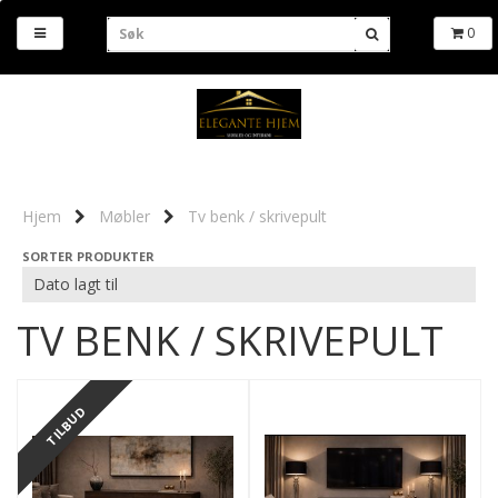
0
Hjem
Møbler
Tv benk / skrivepult
SORTER PRODUKTER
TV BENK / SKRIVEPULT
TILBUD