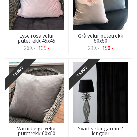
Lyse rosa velur
Grå velur putetrekk
putetrekk 45x45
60x60
269,-
135,-
299,-
150,-
TILBUD
TILBUD
Varm beige velur
Svart velur gardin 2
putetrekk 60x60
lengder