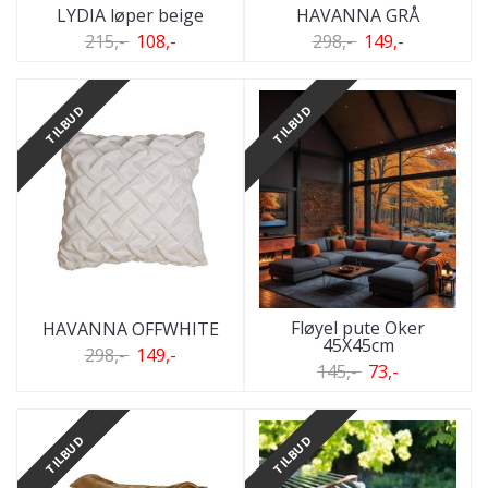
LYDIA løper beige
HAVANNA GRÅ
215,-
108,-
298,-
149,-
TILBUD
TILBUD
Fløyel pute Oker
HAVANNA OFFWHITE
45X45cm
298,-
149,-
145,-
73,-
TILBUD
TILBUD