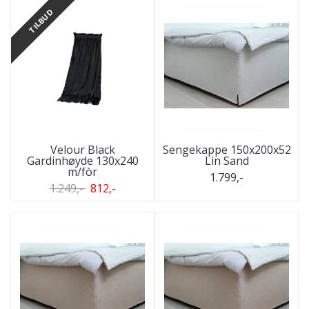
TILBUD
Velour Black
Sengekappe 150x200x52
Gardinhøyde 130x240
Lin Sand
m/fòr
1.799,-
1.249,-
812,-