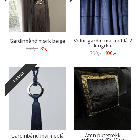
Velur gardin marineblå 2
Gardinbånd mørk beige
lengder
169,-
85,-
799,-
400,-
TILBUD
Aten putetrekk
Gardinbånd marineblå