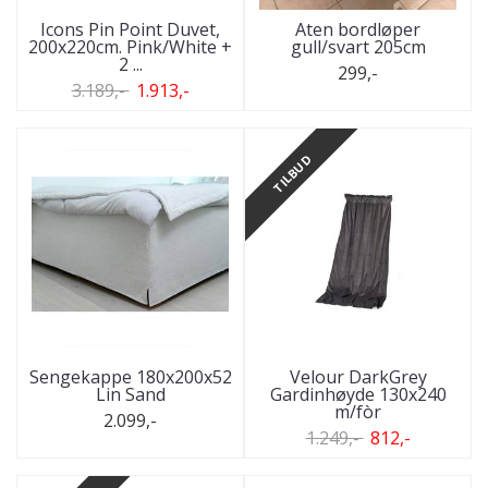
Icons Pin Point Duvet,
Aten bordløper
200x220cm. Pink/White +
gull/svart 205cm
2 ...
299,-
3.189,-
1.913,-
TILBUD
Sengekappe 180x200x52
Velour DarkGrey
Lin Sand
Gardinhøyde 130x240
m/fòr
2.099,-
1.249,-
812,-