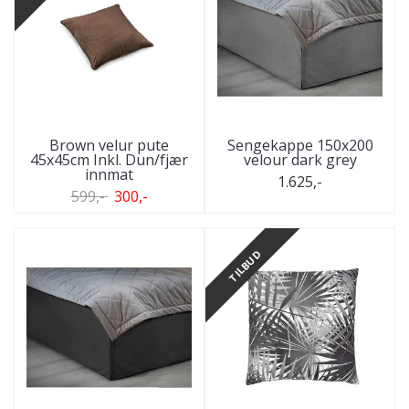
Brown velur pute
Sengekappe 150x200
45x45cm Inkl. Dun/fjær
velour dark grey
innmat
1.625,-
599,-
300,-
TILBUD