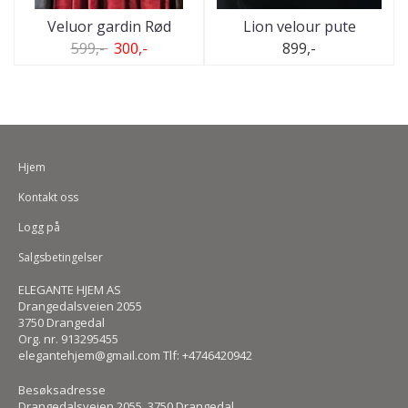
Veluor gardin Rød
Lion velour pute
599,-
300,-
899,-
Hjem
Kontakt oss
Logg på
Salgsbetingelser
ELEGANTE HJEM AS
Drangedalsveien 2055
3750 Drangedal
Org. nr. 913295455
elegantehjem@gmail.com Tlf: +4746420942
Besøksadresse
Drangedalsveien 2055, 3750 Drangedal.