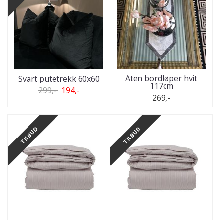
Aten bordløper hvit
Svart putetrekk 60x60
117cm
299,-
194,-
269,-
TILBUD
TILBUD