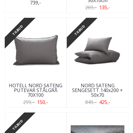
50X70cm
739,-
269,-
135,-
TILBUD
TILBUD
HOTELL NORD SATENG
NORD SATENG
PUTEVAR STÅLGRÅ
SENGESETT 140x200 +
70X100
50x70
299,-
150,-
849,-
425,-
TILBUD