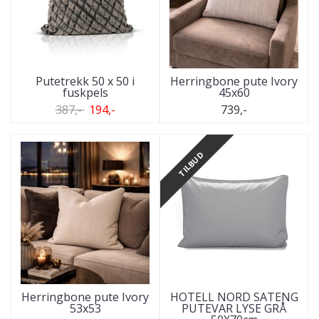
Putetrekk 50 x 50 i
Herringbone pute Ivory
fuskpels
45x60
387,-
194,-
739,-
TILBUD
Herringbone pute Ivory
HOTELL NORD SATENG
53x53
PUTEVAR LYSE GRÅ