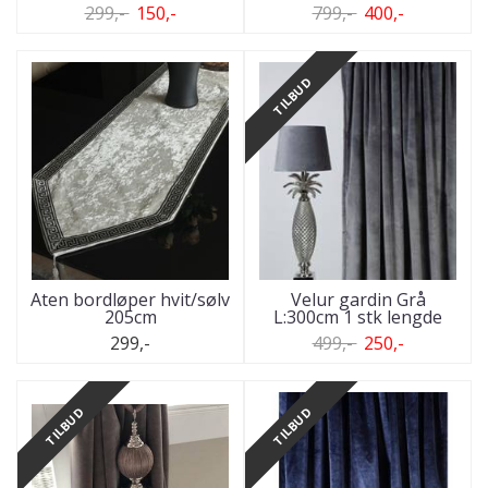
299,-
150,-
799,-
400,-
TILBUD
Aten bordløper hvit/sølv
Velur gardin Grå
205cm
L:300cm 1 stk lengde
299,-
499,-
250,-
TILBUD
TILBUD