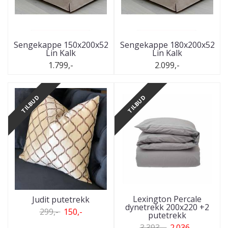
Sengekappe 150x200x52
Sengekappe 180x200x52
Lin Kalk
Lin Kalk
1.799,-
2.099,-
TILBUD
TILBUD
Lexington Percale
Judit putetrekk
dynetrekk 200x220 +2
299,-
150,-
putetrekk
3.393,-
2.036,-