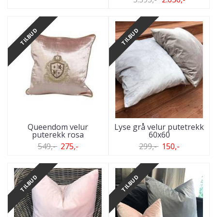
TILBUD
TILBUD
Queendom velur
Lyse grå velur putetrekk
puterekk rosa
60x60
549,-
275,-
299,-
150,-
TILBUD
TILBUD