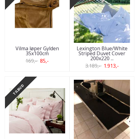
Vilma løper Gylden
Lexington Blue/White
35x100cm
Striped Duvet Cover
200x220 ...
169,-
85,-
3.189,-
1.913,-
TILBUD