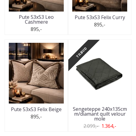
Pute 53x53 Leo
Pute 53x53 Felix Curry
Cashmere
895,-
895,-
TILBUD
Sengeteppe 240x135cm
Pute 53x53 Felix Beige
m/diamant quilt velour
895,-
mole
2.099,-
1.364,-