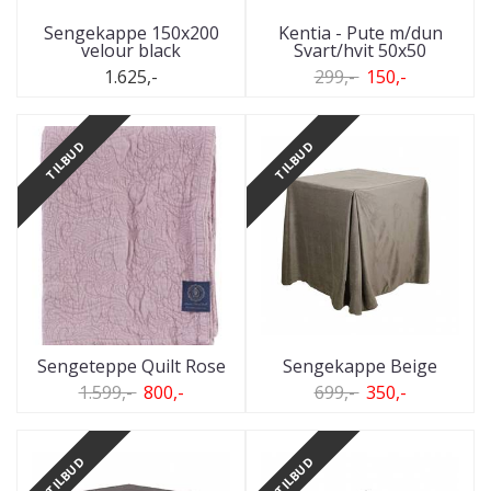
Sengekappe 150x200
Kentia - Pute m/dun
velour black
Svart/hvit 50x50
1.625,-
299,-
150,-
TILBUD
TILBUD
Sengeteppe Quilt Rose
Sengekappe Beige
1.599,-
800,-
699,-
350,-
TILBUD
TILBUD