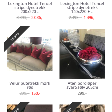
Lexington Hotel Tencel
Lexington Hotel Tencel
stripe dynetrekk
stripe dynetrekk
200x220 ...
140x220 + ...
3.393,-
2.036,-
2.493,-
1.496,-
TILBUD
Velur putetrekk mørk
Aten bordløper
rød
svart/sølv 205cm
299,-
150,-
299,-