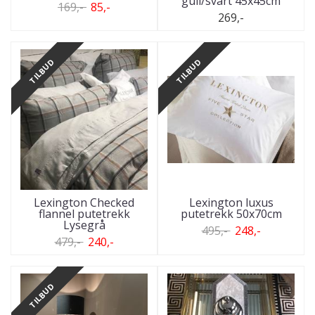
gull/svart 45x45cm
169,-
85,-
269,-
TILBUD
TILBUD
Lexington Checked
Lexington luxus
flannel putetrekk
putetrekk 50x70cm
Lysegrå
495,-
248,-
479,-
240,-
TILBUD