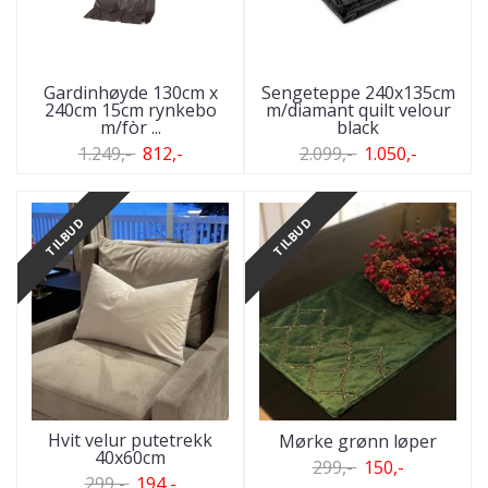
Gardinhøyde 130cm x
Sengeteppe 240x135cm
240cm 15cm rynkebo
m/diamant quilt velour
m/fòr ...
black
1.249,-
812,-
2.099,-
1.050,-
TILBUD
TILBUD
Hvit velur putetrekk
Mørke grønn løper
40x60cm
299,-
150,-
299,-
194,-