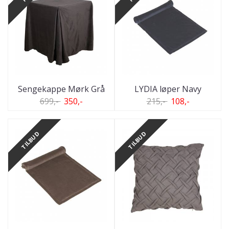
Sengekappe Mørk Grå
LYDIA løper Navy
699,-
350,-
215,-
108,-
TILBUD
TILBUD