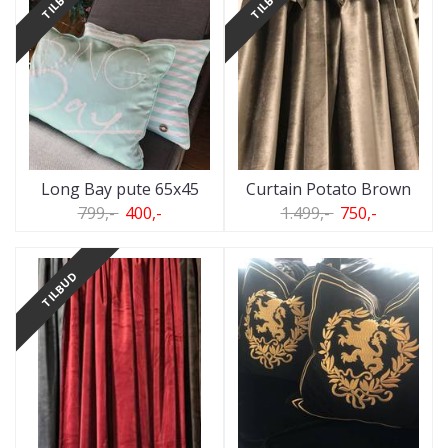
TILBUD
TILBUD
Long Bay pute 65x45
Curtain Potato Brown
799,-
400,-
1.499,-
750,-
TILBUD