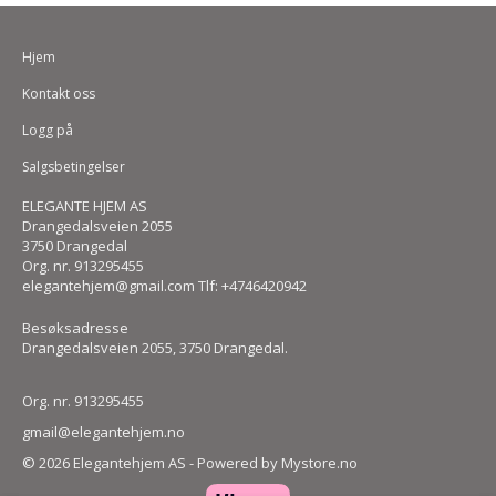
Hjem
Kontakt oss
Logg på
Salgsbetingelser
ELEGANTE HJEM AS
Drangedalsveien 2055
3750 Drangedal
Org. nr. 913295455
elegantehjem@gmail.com Tlf: +4746420942
Besøksadresse
Drangedalsveien 2055, 3750 Drangedal.
Org. nr. 913295455
gmail@elegantehjem.no
© 2026 Elegantehjem AS - Powered by
Mystore.no