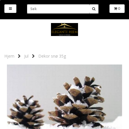
0
Hjem
Jul
Dekor snø 35g